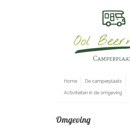
Ga
direct
naar
de
hoofdinhoud
Home
De camperplaats
Activiteiten in de omgeving
Omgeving