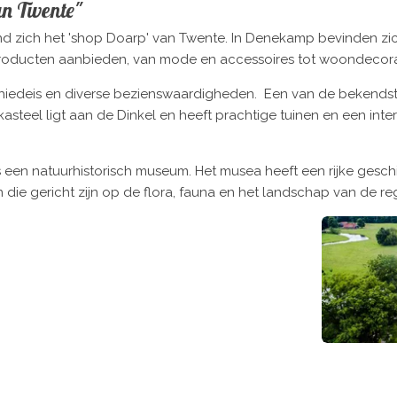
n Twente"
 zich het 'shop Doarp' van Twente. In Denekamp bevinden zich
producten aanbieden, van mode en accessoires tot woondecora
hiedeis en diverse bezienswaardigheden. Een van de bekends
asteel ligt aan de Dinkel en heeft prachtige tuinen en een inte
een natuurhistorisch museum. Het musea heeft een rijke gesch
n die gericht zijn op de flora, fauna en het landschap van de r